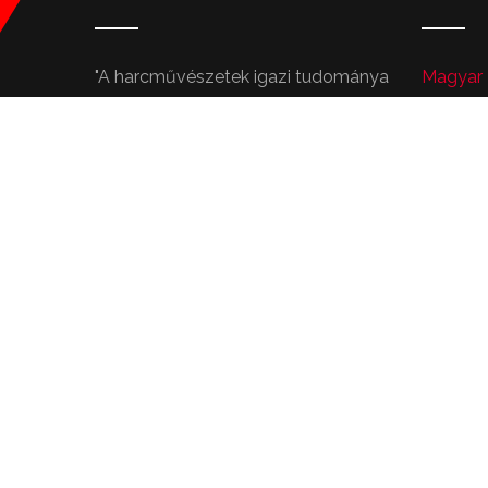
"A harcművészetek igazi tudománya
Magyar
azt jelenti, hogy gyakorolják őket oly
Aktív S
módon, hogy bármikor hasznosak
legyenek, és úgy tanítsák őket, hogy
All Jap
mindenben hasznosak legyenek."
Kingste
- Miyamoto Musashi