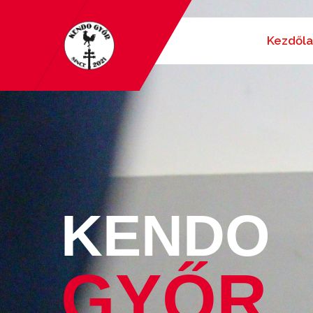
Kezdől
KENDO
GYŐR