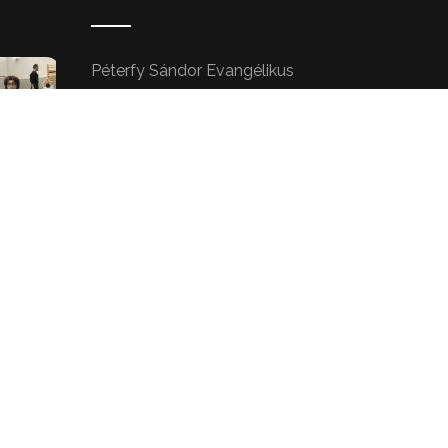
Péterfy Sándor Evangélikus
Gimnázium
9025 Győr, Péterfy Sándor u. 2.
(Fizetős parkolási lehetőség a
gimnázium előtt.)
Telefon:
+36 70 414 4094
E-mail:
info@kendogyor.hu