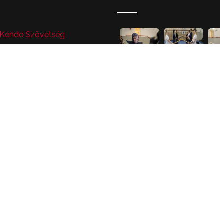
 Kendo Szövetség
C
an Kendo Federation
nsor Gerincmódszer