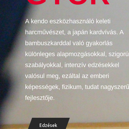
A kendo eszközhasználó keleti
harcművészet, a japán kardvívás. A
bambuszkarddal való gyakorlás
különleges alapmozgásokkal, szigorú
szabályokkal, intenzív edzésekkel
valósul meg, ezáltal az emberi
képességek, fizikum, tudat nagyszer
fejlesztője.
Edzések