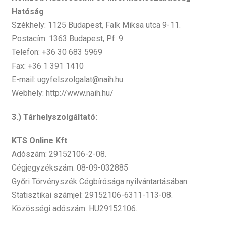
Hatóság
Székhely: 1125 Budapest, Falk Miksa utca 9-11.
Postacím: 1363 Budapest, Pf. 9.
Telefon: +36 30 683 5969
Fax: +36 1 391 1410
E-mail: ugyfelszolgalat@naih.hu
Webhely: http://www.naih.hu/
3.) Tárhelyszolgáltató:
KTS Online Kft
Adószám: 29152106-2-08.
Cégjegyzékszám: 08-09-032885
Győri Törvényszék Cégbírósága nyilvántartásában.
Statisztikai számjel: 29152106-6311-113-08.
Közösségi adószám: HU29152106.