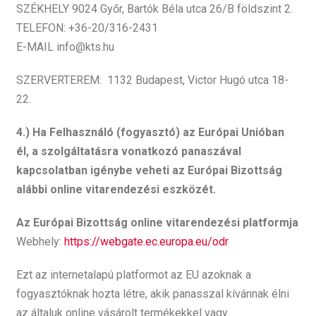
SZÉKHELY 9024 Győr, Bartók Béla utca 26/B földszint 2.
TELEFON: +36-20/316-2431
E-MAIL info@kts.hu
SZERVERTEREM: 1132 Budapest, Victor Hugó utca 18-
22.
4.) Ha Felhasználó (fogyasztó) az Európai Unióban
él, a szolgáltatásra vonatkozó panaszával
kapcsolatban igénybe veheti az Európai Bizottság
alábbi online vitarendezési eszközét.
Az Európai Bizottság online vitarendezési platformja
Webhely:
https://webgate.ec.europa.eu/odr
Ezt az internetalapú platformot az EU azoknak a
fogyasztóknak hozta létre, akik panasszal kívánnak élni
az általuk online vásárolt termékekkel vagy