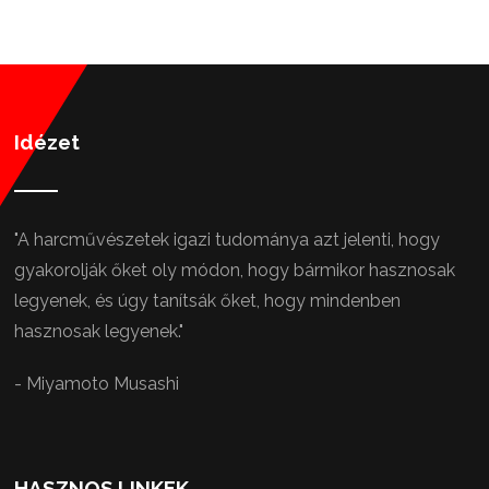
Idézet
"A harcművészetek igazi tudománya azt jelenti, hogy
gyakorolják őket oly módon, hogy bármikor hasznosak
legyenek, és úgy tanítsák őket, hogy mindenben
hasznosak legyenek."
- Miyamoto Musashi
HASZNOS LINKEK