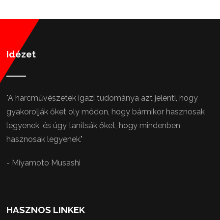
Idézet
"A harcművészetek igazi tudománya azt jelenti, hogy
gyakorolják őket oly módon, hogy bármikor hasznosak
legyenek, és úgy tanítsák őket, hogy mindenben
hasznosak legyenek."
- Miyamoto Musashi
HASZNOS LINKEK