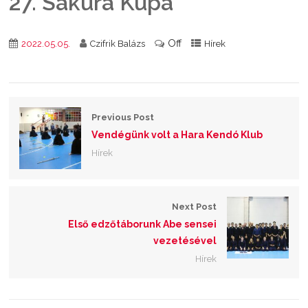
27. Sakura Kupa
Off
2022.05.05.
Czifrik Balázs
Hírek
Previous Post
Vendégünk volt a Hara Kendó Klub
Hírek
Next Post
Első edzőtáborunk Abe sensei
vezetésével
Hírek