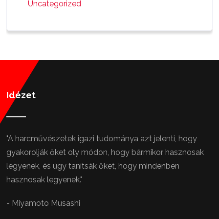
Uncategorized
Idézet
"A harcművészetek igazi tudománya azt jelenti, hogy
gyakorolják őket oly módon, hogy bármikor hasznosak
legyenek, és úgy tanítsák őket, hogy mindenben
hasznosak legyenek."
- Miyamoto Musashi